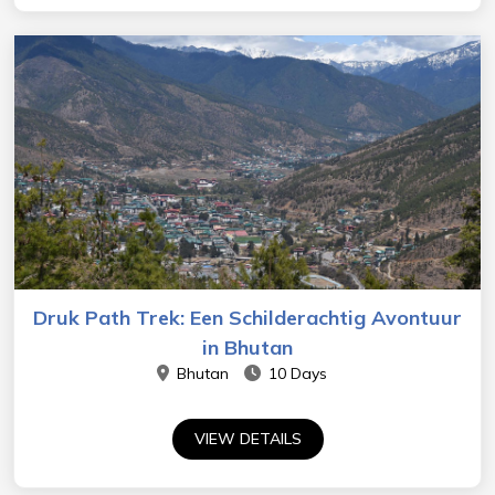
Druk Path Trek: Een Schilderachtig Avontuur
in Bhutan
Bhutan
10 Days
VIEW DETAILS