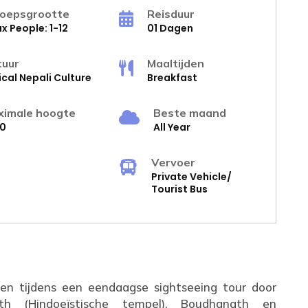
oepsgrootte
Reisduur
x People: 1-12
01 Dagen
tuur
Maaltijden
ical Nepali Culture
Breakfast
ximale hoogte
Beste maand
00
All Year
Vervoer
Private Vehicle/
Tourist Bus
sen tijdens een eendaagse sightseeing tour door
h (Hindoeïstische tempel), Boudhanath en