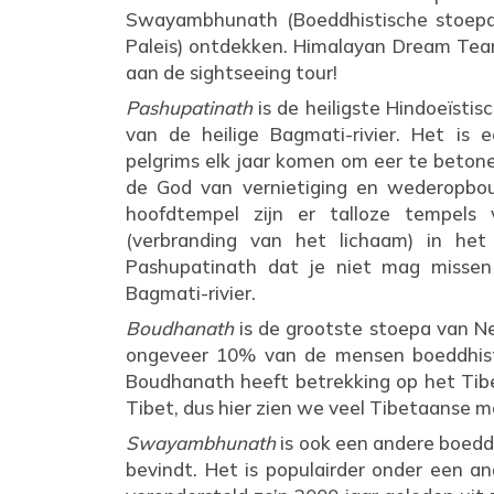
Swayambhunath (Boeddhistische stoepa'
Paleis) ontdekken. Himalayan Dream Te
aan de sightseeing tour!
Pashupatinath
is de heiligste Hindoeïsti
van de heilige Bagmati-rivier. Het is
pelgrims elk jaar komen om eer te betone
de God van vernietiging en wederopbouw
hoofdtempel zijn er talloze tempel
(verbranding van het lichaam) in het
Pashupatinath dat je niet mag missen 
Bagmati-rivier.
Boudhanath
is de grootste stoepa van Ne
ongeveer 10% van de mensen boeddhist 
Boudhanath heeft betrekking op het Tibe
Tibet, dus hier zien we veel Tibetaanse m
Swayambhunath
is ook een andere boeddh
bevindt. Het is populairder onder een 