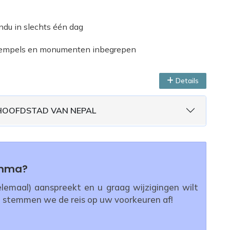
andu in slechts één dag
e tempels en monumenten inbegrepen
Details
 HOOFDSTAD VAN NEPAL
amma?
emaal) aanspreekt en u graag wijzigingen wilt
 stemmen we de reis op uw voorkeuren af!