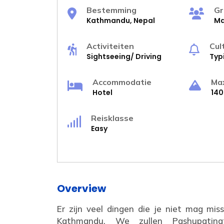
Bestemming
Gr
Kathmandu, Nepal
Ma
Activiteiten
Cul
Sightseeing/ Driving
Typ
Accommodatie
Ma
Hotel
14
Reisklasse
Easy
Overview
Er zijn veel dingen die je niet mag mis
Kathmandu. We zullen Pashupatinat