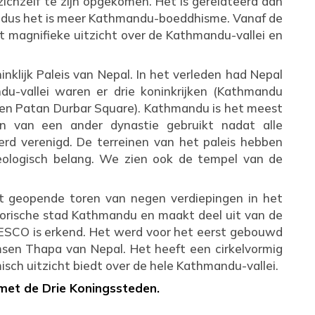
zichzelf te zijn opgekomen. Het is gerelateerd aan
 dus het is meer Kathmandu-boeddhisme. Vanaf de
t magnifieke uitzicht over de Kathmandu-vallei en
inklijk Paleis van Nepal. In het verleden had Nepal
du-vallei waren er drie koninkrijken (Kathmandu
en Patan Durbar Square). Kathmandu is het meest
n van een ander dynastie gebruikt nadat alle
rd verenigd. De terreinen van het paleis hebben
ologisch belang. We zien ook de tempel van de
t geopende toren van negen verdiepingen in het
storische stad Kathmandu en maakt deel uit van de
ESCO is erkend. Het werd voor het eerst gebouwd
sen Thapa van Nepal. Het heeft een cirkelvormig
ch uitzicht biedt over de hele Kathmandu-vallei.
 met de Drie Koningssteden.