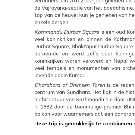
verondersteld zo’n 2000 jaar geleden uit 
de Vajrayana-sectie van het boeddhisme,
top van de heuvel kun je genieten van he
enkele bergen.
Kathmandu Durbar Square
is een oud Kon
veel koninkrijken en binnen de Kathman
Durbar Square, Bhaktapur Durbar Square 
beroemde en werd zelfs door koninge
koninkrijken waren veroverd en Nepal we
veel tempels en monumenten van arche
levende godin Kumari.
Dharahara of Bhimsen Toren
is de recen
centrum van Sundhara. Het ligt in de hi
architectuur van Kathmandu die door UN
in 1832 door de toenmalige premier Bhim
balkon voor waarnemers dat een panoramis
Deze trip is gemakkelijk te combineren