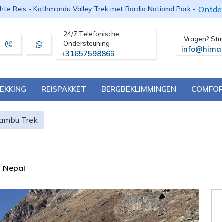
Ontde
chte Reis - Kathmandu Valley Trek met Bardia National Park -
24/7 Telefonische
Vragen? Stu
Ondersteuning
info@hima
+31657598866
EKKING
REISPAKKET
BERGBEKLIMMINGEN
COMFOR
ambu Trek
n Nepal