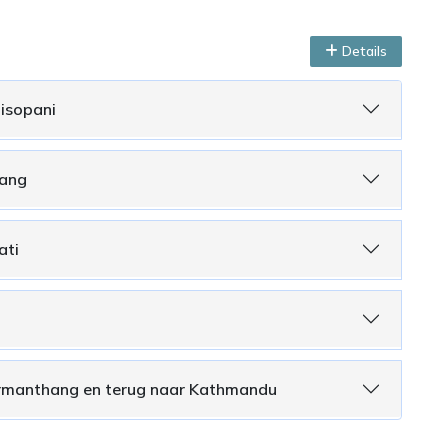
Details
hisopani
sang
ati
ermanthang en terug naar Kathmandu