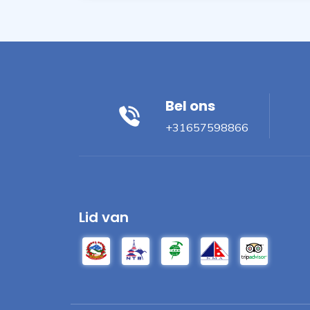
Bel ons
+31657598866
Lid van