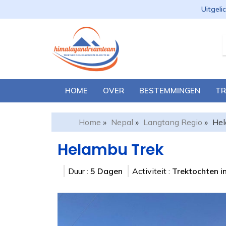
Uitgeli
HOME
OVER
BESTEMMINGEN
TR
Home
»
Nepal
»
Langtang Regio
»
Hel
Helambu Trek
Duur :
5 Dagen
Activiteit :
Trektochten i