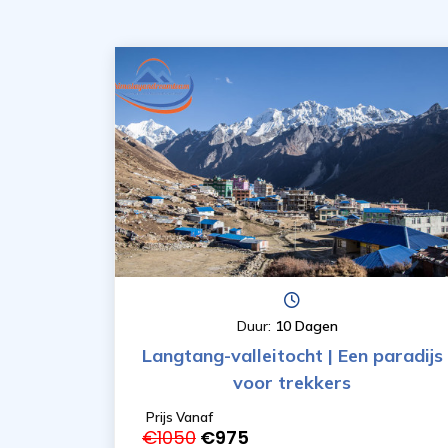
Duur:
10 Dagen
Langtang-valleitocht | Een paradijs
voor trekkers
Prijs Vanaf
€1050
€975