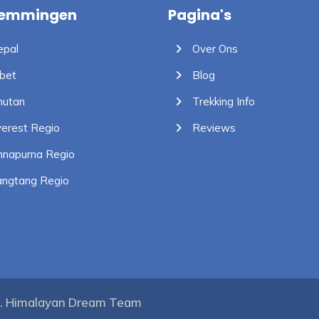
temmingen
Pagina's
pal
Over Ons
bet
Blog
utan
Trekking Info
erest Regio
Reviews
napurna Regio
ngtang Regio
n. Himalayan Dream Team