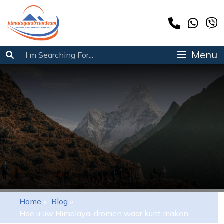
Menu
Home
»
Blog
»
Hoe u uw Himalaya-dromen waar kunt maken