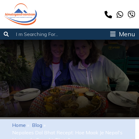
Menu
Home
»
Blog
»
Nepalees Dal Bhat Recept: Hoe Maak Je Nepal's