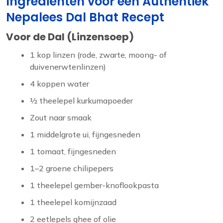
Ingrediënten voor een Authentiek
Nepalees Dal Bhat Recept
Voor de Dal (Linzensoep)
1 kop linzen (rode, zwarte, moong- of
duivenerwtenlinzen)
4 koppen water
½ theelepel kurkumapoeder
Zout naar smaak
1 middelgrote ui, fijngesneden
1 tomaat, fijngesneden
1–2 groene chilipepers
1 theelepel gember-knoflookpasta
1 theelepel komijnzaad
2 eetlepels ghee of olie