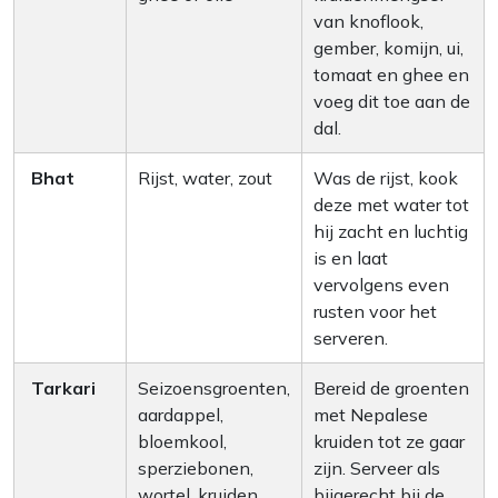
van knoflook,
gember, komijn, ui,
tomaat en ghee en
voeg dit toe aan de
dal.
Bhat
Rijst, water, zout
Was de rijst, kook
deze met water tot
hij zacht en luchtig
is en laat
vervolgens even
rusten voor het
serveren.
Tarkari
Seizoensgroenten,
Bereid de groenten
aardappel,
met Nepalese
bloemkool,
kruiden tot ze gaar
sperziebonen,
zijn. Serveer als
wortel, kruiden,
bijgerecht bij de