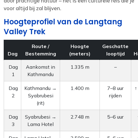
door prachtige natuur – het is een culturele reis die je
voor altijd bij zal blijven.
Hoogteprofiel van de Langtang
Valley Trek
Route /
Hoogte
Geschatte
Dag
Bestemming
(meters)
looptijd
H
Dag
Aankomst in
1.335 m
–
1
Kathmandu
Dag
Kathmandu →
1.400 m
7–8 uur
↑
2
Syabrubesi
rijden
(rit)
Dag
Syabrubesi →
2.748 m
5–6 uur
3
Lama Hotel