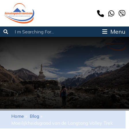
Menu
Home
»
Blog
»
Moeilijkheidsgraad van de Langtang Valley Trek