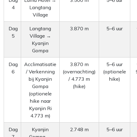
Dag
Lama Hotel →
3.500 m
5–6 uur
4
Langtang
Village
Dag
Langtang
3.870 m
5–6 uur
5
Village →
Kyanjin
Gompa
Dag
Acclimatisatie
3.870 m
5–6 uur
6
/ Verkenning
(overnachting)
(optionele
bij Kyanjin
/ 4.773 m
hike)
Gompa
(hike)
(optionele
hike naar
Kyanjin Ri
4.773 m)
Dag
Kyanjin
2.748 m
5–6 uur
7
Gompa →