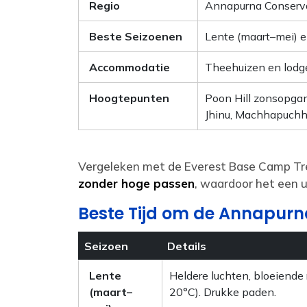
Regio
Annapurna Conserva
Beste Seizoenen
Lente (maart–mei) 
Accommodatie
Theehuizen en lodge
Hoogtepunten
Poon Hill zonsopga
Jhinu, Machhapuchh
Vergeleken met de Everest Base Camp Tr
zonder hoge passen
, waardoor het een u
Beste Tijd om de Annapurn
Seizoen
Details
Lente
Heldere luchten, bloeiend
(maart–
20°C). Drukke paden.