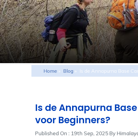
Home
»
Blog
»
Is de Annapurna Base Ca
Is de Annapurna Base
voor Beginners?
Published On : 19th Sep, 2025 By Himal