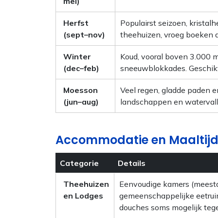
mei)
Herfst
Populairst seizoen, kristalh
(sept–nov)
theehuizen, vroeg boeken 
Winter
Koud, vooral boven 3.000 m
(dec–feb)
sneeuwblokkades. Geschikt 
Moesson
Veel regen, gladde paden e
(jun–aug)
landschappen en watervall
Accommodatie en Maaltij
Categorie
Details
Theehuizen
Eenvoudige kamers (meesta
en Lodges
gemeenschappelijke eetruim
douches soms mogelijk tege