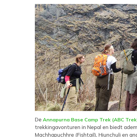
De
Annapurna Base Camp Trek (ABC Trek
trekkingavonturen in Nepal en biedt ade
Machhapuchhre (Fishtail), Hiunchuli en a