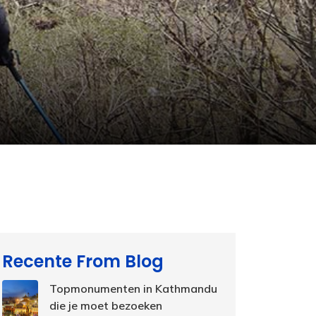
Recente From Blog
Topmonumenten in Kathmandu
die je moet bezoeken