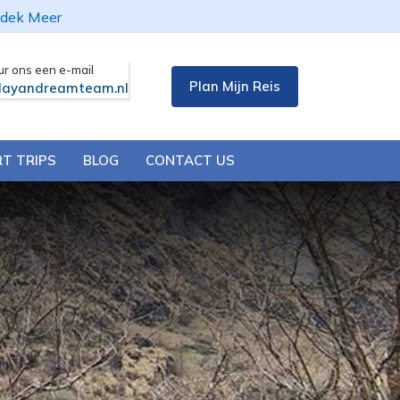
dek Meer
ur ons een e-mail
Plan Mijn Reis
layandreamteam.nl
T TRIPS
BLOG
CONTACT US