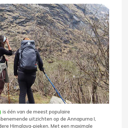
is één van de meest populaire
)
mbenemende uitzichten op de Annapurna I,
ndere Himalaya-pieken. Met een maximale