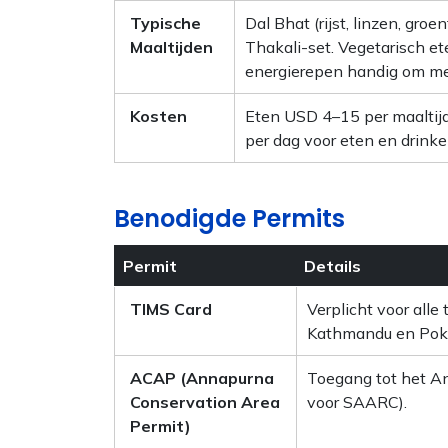
Typische
Dal Bhat (rijst, linzen, gr
Maaltijden
Thakali-set. Vegetarisch e
energierepen handig om m
Kosten
Eten USD 4–15 per maaltijd
per dag voor eten en drinke
Benodigde Permits
Permit
Details
TIMS Card
Verplicht voor alle
Kathmandu en Pok
ACAP (Annapurna
Toegang tot het An
Conservation Area
voor SAARC).
Permit)