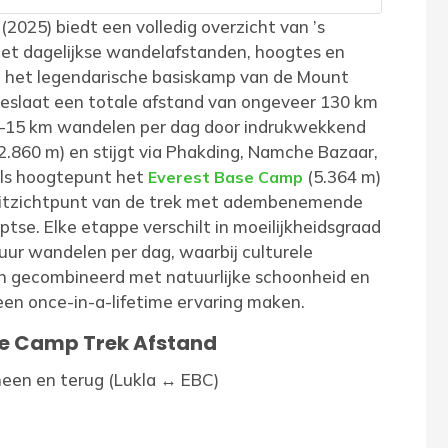
2025) biedt een volledig overzicht van ’s
t dagelijkse wandelafstanden, hoogtes en
n het legendarische basiskamp van de Mount
beslaat een totale afstand van ongeveer 130 km
10–15 km wandelen per dag door indrukwekkend
(2.860 m) en stijgt via Phakding, Namche Bazaar,
ls hoogtepunt het
(5.364 m)
Everest Base Camp
uitzichtpunt van de trek met adembenemende
se. Elke etappe verschilt in moeilijkheidsgraad
ur wandelen per dag, waarbij culturele
 gecombineerd met natuurlijke schoonheid en
en once-in-a-lifetime ervaring maken.
ase Camp Trek Afstand
een en terug (Lukla ↔ EBC)