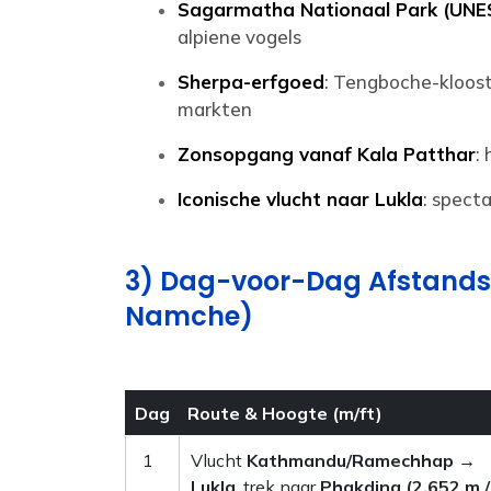
Sagarmatha Nationaal Park (UNE
alpiene vogels
Sherpa-erfgoed
: Tengboche-kloos
markten
Zonsopgang vanaf Kala Patthar
:
Iconische vlucht naar Lukla
: spect
3) Dag-voor-Dag Afstandso
Namche)
Dag
Route & Hoogte (m/ft)
1
Vlucht
Kathmandu/Ramechhap →
Lukla
, trek naar
Phakding (2.652 m /