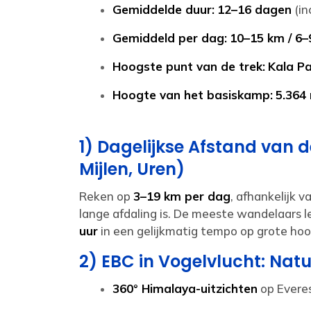
Gemiddelde duur:
12–16 dagen
(in
Gemiddeld per dag:
10–15 km / 6–9
Hoogste punt van de trek:
Kala Pa
Hoogte van het basiskamp:
5.364 
1) Dagelijkse Afstand van 
Mijlen, Uren)
Reken op
3–19 km per dag
, afhankelijk v
lange afdaling is. De meeste wandelaars
uur
in een gelijkmatig tempo op grote hoo
2) EBC in Vogelvlucht: Nat
360° Himalaya-uitzichten
op Evere