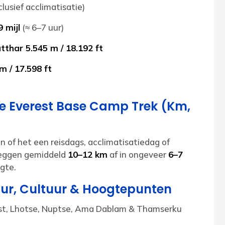
clusief acclimatisatie)
 mijl
(≈ 6–7 uur)
tthar 5.545 m / 18.192 ft
m / 17.598 ft
de Everest Base Camp Trek (Km,
an of het een reisdags, acclimatisatiedag of
 leggen gemiddeld
10–12 km
af in ongeveer
6–7
gte.
uur, Cultuur & Hoogtepunten
st, Lhotse, Nuptse, Ama Dablam & Thamserku