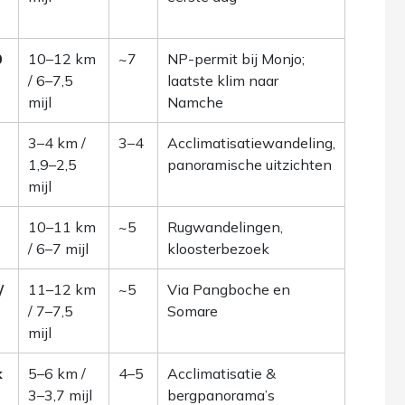
0
10–12 km
~7
NP-permit bij Monjo;
/ 6–7,5
laatste klim naar
mijl
Namche
3–4 km /
3–4
Acclimatisatiewandeling,
1,9–2,5
panoramische uitzichten
mijl
10–11 km
~5
Rugwandelingen,
/ 6–7 mijl
kloosterbezoek
/
11–12 km
~5
Via Pangboche en
/ 7–7,5
Somare
mijl
k
5–6 km /
4–5
Acclimatisatie &
3–3,7 mijl
bergpanorama’s