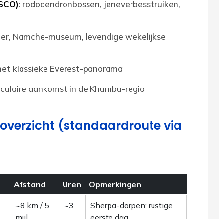
SCO)
: rododendronbossen, jeneverbesstruiken,
ter, Namche-museum, levendige wekelijkse
 het klassieke Everest-panorama
aculaire aankomst in de Khumbu-regio
verzicht (standaardroute via
Afstand
Uren
Opmerkingen
~8 km / 5
~3
Sherpa-dorpen; rustige
mijl
eerste dag