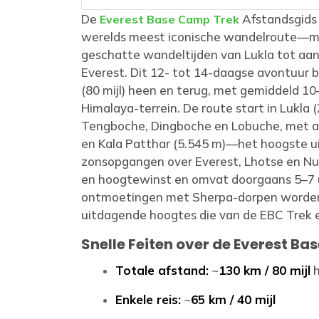
De
Afstandsgids (
Everest Base Camp Trek
werelds meest iconische wandelroute—me
geschatte wandeltijden van Lukla tot aa
Everest. Dit 12- tot 14-daagse avontuur 
(80 mijl) heen en terug, met gemiddeld 
Himalaya-terrein. De route start in Lukla 
Tengboche, Dingboche en Lobuche, met a
en Kala Patthar (5.545 m)—het hoogste 
zonsopgangen over Everest, Lhotse en Nupt
en hoogtewinst en omvat doorgaans 5–7 u
ontmoetingen met Sherpa-dorpen worden
uitdagende hoogtes die van de EBC Trek e
Snelle Feiten over de Everest B
Totale afstand:
~
130 km / 80 mijl
h
Enkele reis:
~
65 km / 40 mijl