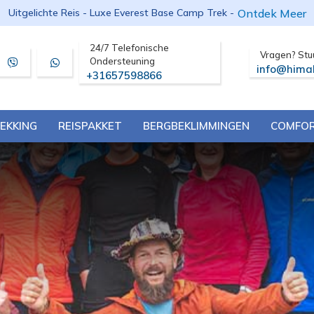
Ontdek Meer
Uitgelichte Reis - Luxe Everest Base Camp Trek -
24/7 Telefonische
Vragen? Stu
Ondersteuning
info@hima
+31657598866
EKKING
REISPAKKET
BERGBEKLIMMINGEN
COMFOR