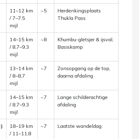
11–12 km
~5
Herdenkingsplaats
/ 7–7,5
Thukla Pass
mijl
14–15 km
~8
Khumbu-gletsjer & ijsval,
/ 8,7–9,3
Basiskamp
mijl
13–14 km
~7
Zonsopgang op de top,
/ 8–8,7
daarna afdaling
mijl
14–15 km
~7
Lange schilderachtige
/ 8,7–9,3
afdaling
mijl
t)
18–19 km
~7
Laatste wandeldag
/ 11–11,8