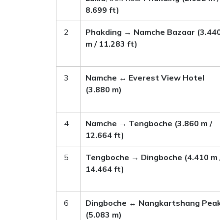
8.699 ft)
2
Phakding → Namche Bazaar (3.44
m / 11.283 ft)
3
Namche ↔ Everest View Hotel
(3.880 m)
4
Namche → Tengboche (3.860 m /
12.664 ft)
5
Tengboche → Dingboche (4.410 m 
14.464 ft)
6
Dingboche ↔ Nangkartshang Pea
(5.083 m)