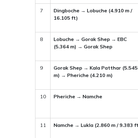
7
Dingboche → Lobuche (4.910 m /
16.105 ft)
8
Lobuche → Gorak Shep → EBC
(5.364 m) → Gorak Shep
9
Gorak Shep → Kala Patthar (5.545
m) → Pheriche (4.210 m)
10
Pheriche → Namche
11
Namche → Lukla (2.860 m / 9.383 f