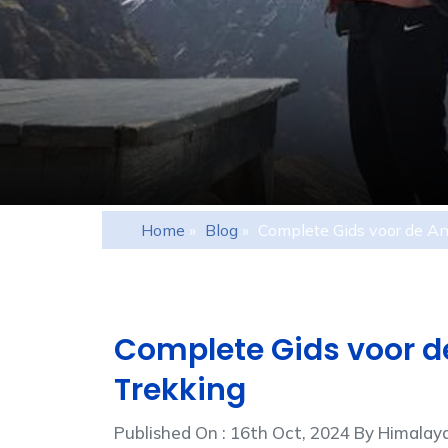
Home
»
Blog
»
Complete Gids voor de A
Complete Gids voor 
Trekking
Published On : 16th Oct, 2024 By Himal