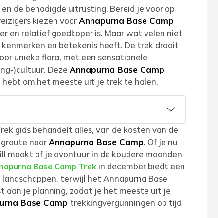
en de benodigde uitrusting. Bereid je voor op
reizigers kiezen voor
Annapurna Base Camp
r en relatief goedkoper is. Maar wat velen niet
e kenmerken en betekenis heeft. De trek draait
or unieke flora, met een sensationele
ng-)cultuur. Deze
Annapurna Base Camp
g hebt om het meeste uit je trek te halen.
k gids behandelt alles, van de kosten van de
ngroute naar
Annapurna Base Camp
. Of je nu
ill maakt of je avontuur in de koudere maanden
in december biedt een
napurna Base Camp Trek
 landschappen, terwijl het Annapurna Base
an je planning, zodat je het meeste uit je
urna Base Camp
trekkingvergunningen op tijd