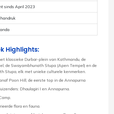
ht sinds April 2023
/Ghandruk
Danda
 Highlights:
et klassieke Durbar-plein van Kathmandu, de
el, de Swayambhunath Stupa (Apen Tempel) en de
h Stupa, elk met unieke culturele kenmerken.
naf Poon Hill, de eerste top in de Annapurna
uizenders: Dhaulagiri I en Annapurna.
 Camp.
eerde flora en fauna.