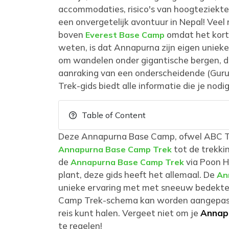
accommodaties, risico's van hoogteziekte 
een onvergetelijk avontuur in Nepal! Veel 
boven
omdat het korte
Everest Base Camp
weten, is dat Annapurna zijn eigen uniek
om wandelen onder gigantische bergen, do
aanraking van een onderscheidende (Guru
Trek-gids biedt alle informatie die je nodi
Table of Content
Deze Annapurna Base Camp, ofwel ABC Tre
tot de trekki
Annapurna Base Camp Trek
de
via Poon H
Annapurna Base Camp Trek
plant, deze gids heeft het allemaal. De
An
unieke ervaring met met sneeuw bedekte
Camp Trek-schema kan worden aangepast a
reis kunt halen. Vergeet niet om je
Annap
te regelen!