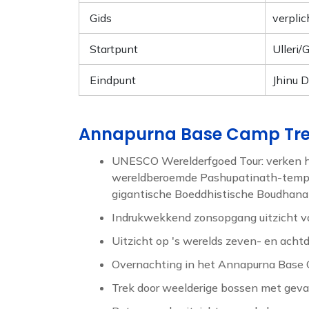
Gids
verplic
Startpunt
Ulleri
Eindpunt
Jhinu 
Annapurna Base Camp Trek
UNESCO Werelderfgoed Tour: verken h
wereldberoemde Pashupatinath-temp
gigantische Boeddhistische Boudhanat
Indrukwekkend zonsopgang uitzicht va
Uitzicht op 's werelds zeven- en achtd
Overnachting in het Annapurna Base
Trek door weelderige bossen met gevari