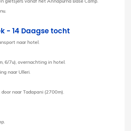
en gletsjers vanaf het Annapurna Base Camp.
nu.
 - 14 Daagse tocht
sport naar hotel.
 6/7u), overnachting in hotel.
ng naar Ulleri.
 door naar Tadapani (2700m).
mp.