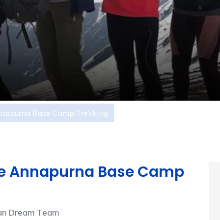
nnapurna Base Camp Trekking
de Annapurna Base Camp
ayan Dream Team