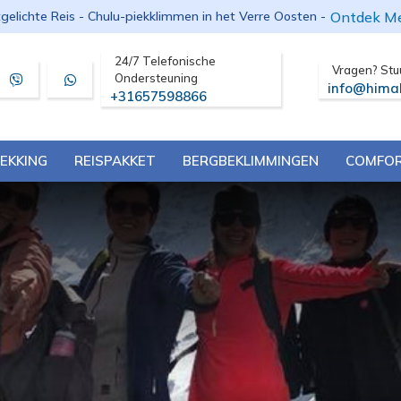
Ontdek M
tgelichte Reis - Chulu-piekklimmen in het Verre Oosten -
24/7 Telefonische
Vragen? Stu
Ondersteuning
info@hima
+31657598866
EKKING
REISPAKKET
BERGBEKLIMMINGEN
COMFOR