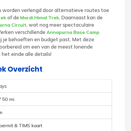
n worden verlengd door alternatieve routes toe
of de
. Daarnaast kan de
rek
Mardi Himal Trek
, wat nog meer spectaculaire
rna Circuit
Verken verschillende
Annapurna Base Camp
ij je behoeften en budget past. Met deze
oorbereid om een van de meest lonende
het einde alle details!
k Overzicht
ays
/ 50 mi
m
ermit & TIMS kaart