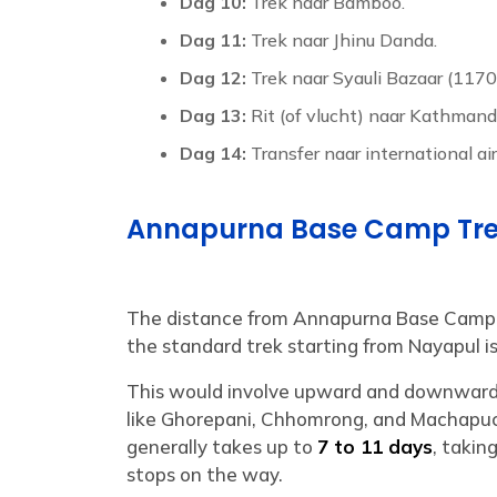
Dag 10:
Trek naar Bamboo.
Dag 11:
Trek naar Jhinu Danda.
Dag 12:
Trek naar Syauli Bazaar (1170m
Dag 13:
Rit (of vlucht) naar Kathmand
Dag 14:
Transfer naar international ai
Annapurna Base Camp Tre
The distance from Annapurna Base Camp d
the standard trek starting from Nayapul i
This would involve upward and downward d
like Ghorepani, Chhomrong, and Machapuc
generally takes up to
7 to 11 days
, takin
stops on the way.