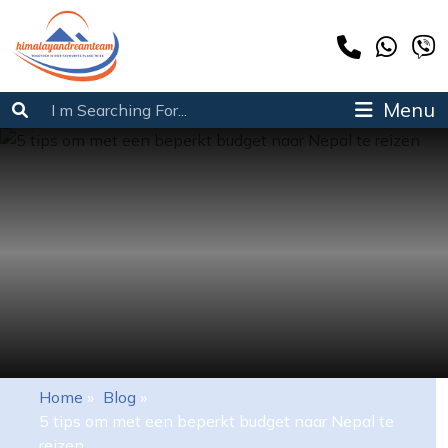
Menu
Home
»
Blog
»
5 tips om met een beperkt budget naar Nepal te
reizen